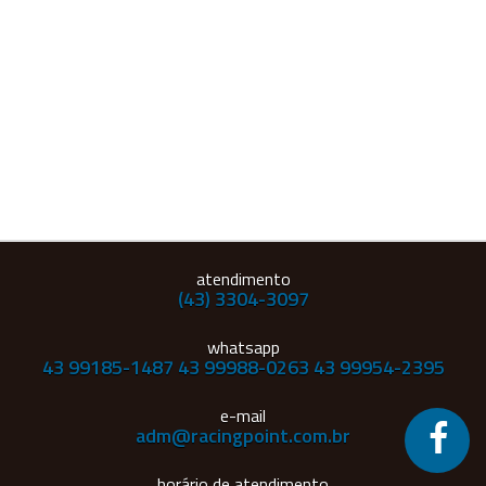
atendimento
(43) 3304-3097
whatsapp
43 99185-1487
43 99988-0263
43 99954-2395
e-mail
adm@racingpoint.com.br
horário de atendimento