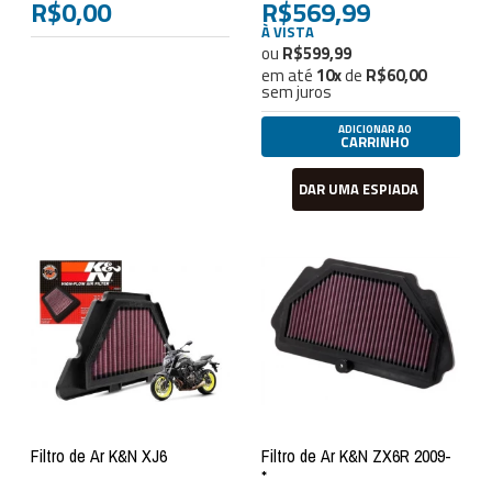
R$0,00
R$569,99
À VISTA
R$599,99
em até
10
x
de
R$60,00
sem juros
ADICIONAR AO
CARRINHO
DAR UMA ESPIADA
Filtro de Ar K&N XJ6
Filtro de Ar K&N ZX6R 2009-
*