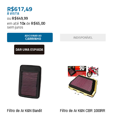
R$617,49
À VISTA
R$649,99
em até
10
x
de
R$65,00
sem juros
ADICIONAR AO
INDISPONÍVEL
CARRINHO
DAR UMA ESPIADA
Filtro de Ar K&N Bandit
Filtro de Ar K&N CBR 1000RR