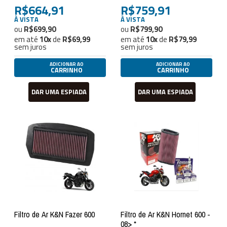
R$664,91
R$759,91
À VISTA
À VISTA
R$699,90
R$799,90
em até
10
x
de
R$69,99
em até
10
x
de
R$79,99
sem juros
sem juros
ADICIONAR AO
ADICIONAR AO
CARRINHO
CARRINHO
DAR UMA ESPIADA
DAR UMA ESPIADA
Filtro de Ar K&N Fazer 600
Filtro de Ar K&N Hornet 600 -
08> *