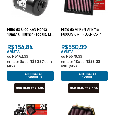
Filtro de Óleo K&N Honda,
Filtro de Ar K&N Ar Bmw
Yamaha, Triumph (Todas), Mv
F800GS 07- / F800R 09- *
Agusta (Somente 1078)
R$154,84
R$550,99
À VISTA
À VISTA
R$162,99
R$579,99
em até
8
x
de
R$20,37
sem
em até
10
x
de
R$58,00
juros
sem juros
ADICIONAR AO
ADICIONAR AO
CARRINHO
CARRINHO
DAR UMA ESPIADA
DAR UMA ESPIADA