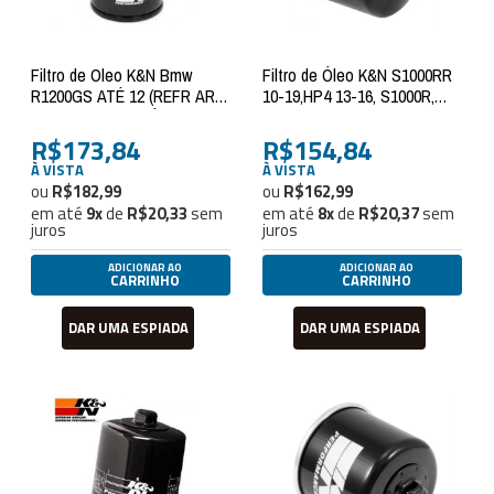
Filtro de Oleo K&N Bmw
Filtro de Óleo K&N S1000RR
R1200GS ATÉ 12 (REFR AR),
10-19,HP4 13-16, S1000R,
R1200GS ADV ATÉ 13 (REFR
S1000XR
AR), R1200R 07-14, R1200RS
R$173,84
R$154,84
À VISTA
À VISTA
R$182,99
R$162,99
em até
9
x
de
R$20,33
sem
em até
8
x
de
R$20,37
sem
juros
juros
ADICIONAR AO
ADICIONAR AO
CARRINHO
CARRINHO
DAR UMA ESPIADA
DAR UMA ESPIADA