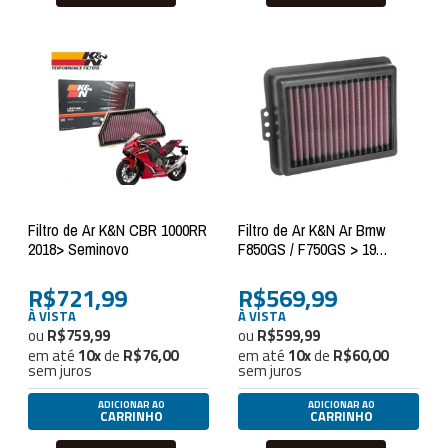
Filtro de Ar K&N CBR 1000RR
Filtro de Ar K&N Ar Bmw
2018> Seminovo
F850GS / F750GS > 19
Seminovo
R$721,99
R$569,99
À VISTA
À VISTA
R$759,99
R$599,99
em até
10
x
de
R$76,00
em até
10
x
de
R$60,00
sem juros
sem juros
ADICIONAR AO
ADICIONAR AO
CARRINHO
CARRINHO