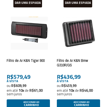
DAR UMA ESPIADA
DAR UMA ESPIADA
Filtro de Ar K&N Tiger 900
Filtro de Ar K&N Bmw
G310R/GS
R$579,49
R$436,99
À VISTA
À VISTA
R$609,99
R$459,99
em até
10
x
de
R$61,00
em até
10
x
de
R$46,00
sem juros
sem juros
ADICIONAR AO
ADICIONAR AO
CARRINHO
CARRINHO