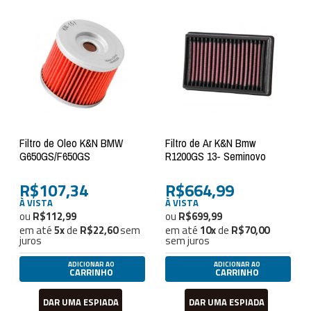
Filtro de Oleo K&N BMW
Filtro de Ar K&N Bmw
G650GS/F650GS
R1200GS 13- Seminovo
R$107,34
R$664,99
À VISTA
À VISTA
R$112,99
R$699,99
em até
5
x
de
R$22,60
sem
em até
10
x
de
R$70,00
juros
sem juros
ADICIONAR AO
ADICIONAR AO
CARRINHO
CARRINHO
DAR UMA ESPIADA
DAR UMA ESPIADA